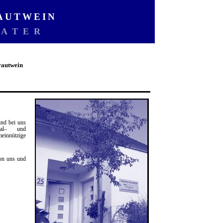
RAUTWEIN
RATER
rautwein
ind bei uns
tal– und
einnützige
von uns und