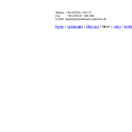
Telefon: +49 (07024) / 813 37
Fax: +49 (07024) / 866 468
E-Mail: kanzlei@steuerberater-trautwein.de