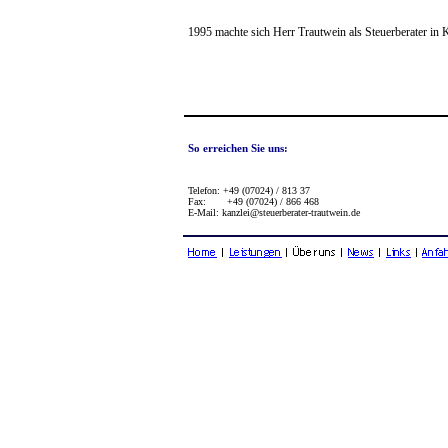
1995 machte sich Herr Trautwein als Steuerberater in 
So erreichen Sie uns:
Telefon: +49 (07024) / 813 37
Fax: +49 (07024) / 866 468
E-Mail: kanzlei@steuerberater-trautwein.de