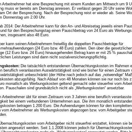
 Arbeitnehmer hat eine Besprechung mit einem Kunden am Mittwoch um 9 Uh
ung muss er bereits am Dienstag anreisen. Er verlässt gegen 20 Uhr seine W
 am Ort der Besprechung. Nach der Besprechung reist er wieder ab. Seine W
am Donnerstag um 2.00 Uhr.
b 2014: Der Arbeitnehmer kann für den An- und Abreisetag jeweils einen Pau
 und für den Besprechungstag einen Pauschbetrag von 24 Euro als Werbung
hen, insgesamt also 48 Euro.
ber kann seinen Arbeitnehmern freiwillig die doppelten Pauschbeträge für
smehraufwendungen (24 Euro bzw. 48 Euro) zahlen. Den über die gesetzliche
ge (12 Euro bzw. 24 Euro) hinausgehenden Betrag kann er mit 25 % pauschal
lichen Leistungen sind dann nicht sozialversicherungspflichtig.
ngskosten:
Die tatsächlich entstandenen Übernachtungskosten im Rahmen e
gen beruflich veranlassten Auswärtstätigkeit sind wie bisher für einen Zeitraum
wärtstätigkeit unbeschränkt (der Höhe nach jedoch auf das „notwendige“ Maß
skosten abzugsfähig. Nach Ablauf von 48 Monaten können sie nur noch bis z
uro monatlich als Werbungskosten geltend gemacht oder steuerfrei vom Arbei
en. Pauschalen sind grundsätzlich nicht als „Werbungskosten“ ansetzbar.
 Arbeitnehmer übt für einen Zeitraum von 3 Jahren eine beruflich veranlasste
igkeit bei einem verbundenen Unternehmen aus. Die ihm monatlich entstande
gskosten betragen 1.200 Euro. Die Aufwendungen können für den kompletten
n vom Arbeitnehmer als Werbungskosten abgezogen bzw. vom Arbeitgeber ste
rden.
bernachtungskosten vom Arbeitgeber nicht steuerfrei erstattet, können sie b
ten angesetzt werden. Seit 1.1.2008 können jedoch für Übernachtungskoste