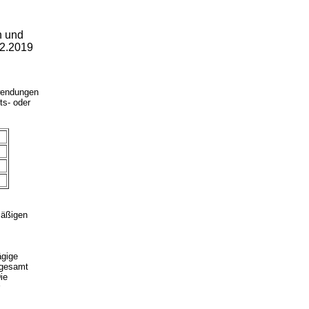
n und
12.2019
wendungen
ts- oder
mäßigen
ägige
sgesamt
ie