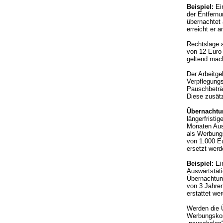
Beispiel:
Ein
der Entfern
übernachtet
erreicht er 
Rechtslage a
von 12 Euro
geltend mac
Der Arbeitge
Verpflegung
Pauschbeträ
Diese zusätz
Übernachtu
längerfristi
Monaten Aus
als Werbung
von 1.000 E
ersetzt werd
Beispiel:
Ein
Auswärtstät
Übernachtun
von 3 Jahre
erstattet we
Werden die Ü
Werbungskos