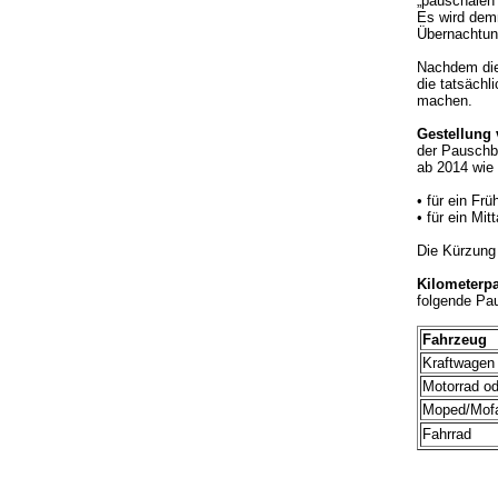
„pauschalen
Es wird dem
Übernachtung
Nachdem die
die tatsäch
machen.
Gestellung 
der Pauschb
ab 2014 wie 
• für ein Fr
• für ein Mi
Die Kürzung 
Kilometerp
folgende Pa
Fahrzeug
Kraftwagen
Motorrad od
Moped/Mof
Fahrrad