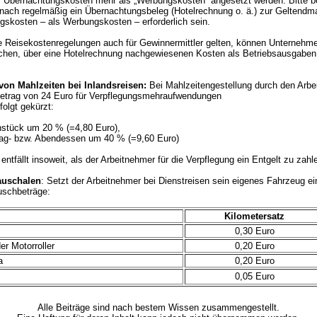
“ Übernachtungskosten mehr als „Werbungskosten“ angesetzt werden. Bitte b
nach regelmäßig ein Übernachtungsbeleg (Hotelrechnung o. ä.) zur Geltendm
skosten – als Werbungskosten – erforderlich sein.
 Reisekostenregelungen auch für Gewinnermittler gelten, können Unternehme
lichen, über eine Hotelrechnung nachgewiesenen Kosten als Betriebsausgaben
von Mahlzeiten bei Inlandsreisen:
Bei Mahlzeitengestellung durch den Arbei
etrag von 24 Euro für Verpflegungsmehraufwendungen
folgt gekürzt:
ühstück um 20 % (=4,80 Euro),
ttag- bzw. Abendessen um 40 % (=9,60 Euro)
entfällt insoweit, als der Arbeitnehmer für die Verpflegung ein Entgelt zu zahl
auschalen
: Setzt der Arbeitnehmer bei Dienstreisen sein eigenes Fahrzeug ei
uschbeträge:
Kilometersatz
0,30 Euro
er Motorroller
0,20 Euro
a
0,20 Euro
0,05 Euro
Alle Beiträge sind nach bestem Wissen zusammengestellt.