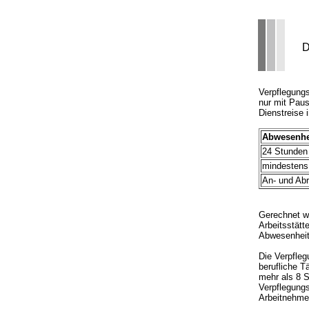
D
Verpflegung
nur mit Paus
Dienstreise 
Abwesenhe
24 Stunden
mindestens
An- und Abr
Gerechnet w
Arbeitsstätt
Abwesenhei
Die Verpfleg
berufliche T
mehr als 8 S
Verpflegungs
Arbeitnehme