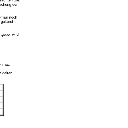
eachten Sie:
achung der
r nur noch
 geltend
tgeber wird
en hat.
n gelten