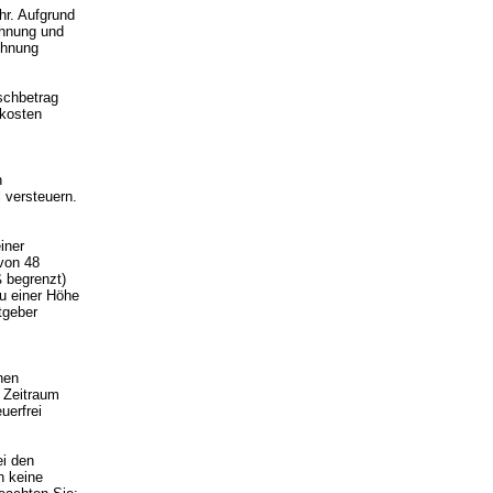
r. Aufgrund
ohnung und
ohnung
schbetrag
skosten
n
 versteuern.
iner
 von 48
 begrenzt)
u einer Höhe
tgeber
nen
 Zeitraum
uerfrei
ei den
n keine