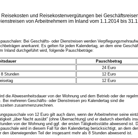
Reisekosten und Reisekostenvergütungen bei Geschäftsreise
ienstreisen von Arbeitnehmern im Inland vom 1.1.2014 bis 31.
spauschalen: Bei Geschäfts- oder Dienstreisen werden Verpflegungsmehrauf
chbeträgen anerkannt. Es gelten für jeden Kalendertag, an dem eine Geschäf
im Inland durchgeführt wird, folgende Pauschbeträge:
itsdauer
Pauschbetrag
24 Euro
 8 Stunden
12 Euro
eisetag
12 Euro
ird die Abwesenheitsdauer von der Wohnung und dem Betrieb oder der regel
e. Bei mehreren Geschäfts- oder Dienstreisen pro Kalendertag sind die
tszeiten zusammenzurechnen.
ungspauschale von 12 Euro gilt auch dann, wenn der Arbeitnehmer seine eint
ätigkeit „über Nacht ausübt” (ohne Übernachtung) und er dadurch ebenfalls in
tunden von der Wohnung und ggf. der ersten Tätigkeitsstätte abwesend ist. D
pauschale wird in diesem Fall für den Kalendertag berücksichtigt, an dem der
r den überwiegenden Teil der insgesamt mehr als 8 Stunden abwesend ist.