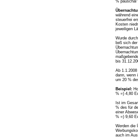
% pauschal v
Übernachtu
während eine
steuerfrei e
Kosten nied
jeweiligen L
Wurde durch
ließ sich de
Übernachtung
Übernachtun
maßgebenden
bis 31.12.20
Ab 1.1.2008 
dann, wenn i
um 20 % des
Beispiel:
Ho
% =) 4,80 E
Ist im Gesam
% des für d
einer Abwes
% =) 9,60 E
Werden die Ü
Werbungskos
auch im Aus