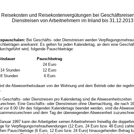
Reisekosten und Reisekostenvergütungen bei Geschäftsreise
Dienstreisen von Arbeitnehmern im Inland bis 31.12.2013
gspauschalen:
Bei Geschäfts- oder Dienstreisen werden Verpflegungsmehra
chbeträgen anerkannt. Es gelten für jeden Kalendertag, an dem eine Geschäf
durchgeführt wird, folgende Pauschbeträge:
itsdauer
Pauschbetrag
24 Euro
 14 Stunden
12 Euro
 8 Stunden
6 Euro
ird die Abwesenheitsdauer von der Wohnung und dem Betrieb oder der regel
.
 Geschäfts- oder Dienstreisen pro Kalendertag sind die Abwesenheitszeiten
echnen. Eine Geschäfts- oder Dienstreisen ohne Übernachtung, die nach 16
d vor 8.00 Uhr des folgenden Kalendertags beendet werden, sind die Abwesen
usammenzurechnen und dem Tag der überwiegenden Abwesenheit zuzurechne
Januar 1997 kann der Arbeitgeber seinen Arbeitnehmern freiwillig die doppelte
ge für Verpflegungsmehraufwendungen (12 Euro, 24 Euro bzw. 48 Euro) zahle
chen Pauschbeträge (6 Euro, 12 Euro bzw. 24 Euro) hinausgehenden Betrag k