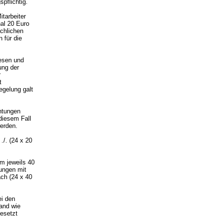
pflichtig.
itarbeiter
hal 20 Euro
ächlichen
 für die
esen und
ung der
r
t
gelung galt
chtungen
diesem Fall
erden.
./. (24 x 20
m jeweils 40
ungen mit
ch (24 x 40
ei den
and wie
esetzt