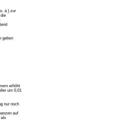
. ä.) zur
 die
e
tend
n gelten
mern erhöht
ller um 0,01
g nur noch
nanzen auf
 als