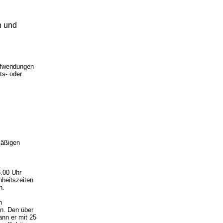
n und
ufwendungen
ts- oder
mäßigen
.00 Uhr
heitszeiten
n.
n
n. Den über
ann er mit 25