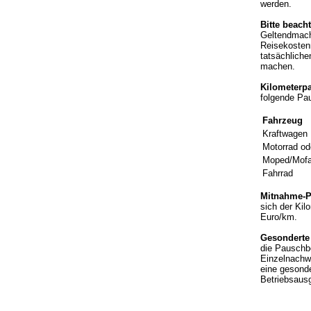
werden.
Bitte beach
Geltendmach
Reisekostenr
tatsächlich
machen.
Kilometerp
folgende Pa
Fahrzeug
Kraftwagen
Motorrad ode
Moped/Mof
Fahrrad
Mitnahme-P
sich der Ki
Euro/km.
Gesonderte
die Pauschbe
Einzelnachw
eine gesonde
Betriebsausg