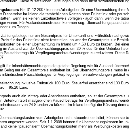
ersteuern. Diese zusätzlichen Leistungen sind dann nicht sozialversicherungs
ngskosten:
Bis 31.12.2007 konnten Arbeitgeber für eine Übernachtung ihrer M
r Dienstreise im Inland die tatsächlichen Kosten ohne Frühstück oder pausc
rstatten, wenn sie keinen Einzelnachweis vorlegen - auch dann, wenn die tats
riger waren. Für Auslandsdienstreisen kommen sog. Übernachtungspauschalen
änder zum Tragen.
 Zahlungsbelege nur ein Gesamtpreis für Unterkunft und Frühstück nachgewi
r Preis für das Frühstück nicht feststellen, so war der Gesamtpreis zur Ermittl
skosten bei einer Übernachtung im Inland um 4,50 Euro zu kürzen. Bei eine
g im Ausland war der Übernachtungspreis um 20 % des für den Unterkunftsor
 Pauschbetrags für Verpflegungsmehraufwendungen zu reduzieren. Diese Re
07.
gilt für Inlandsübernachtungen die gleiche Regelung wie für Auslandsüberna
m Beleg nur ein Gesamtpreis enthalten ist. Der Übernachtungspreis muss in 
 inländischen Pauschbetrages für Verpflegungsmehraufwendungen gekürzt w
telrechnung inklusive Frühstück 100 Euro. Steuerfrei ersetzbar sind 100 Euro 
uro = 95,20 Euro.
tpreis auch ein Mittag- oder Abendessen enthalten, so ist der Gesamtpreis u
en Unterkunftsort maßgeblichen Pauschbetrags für Verpflegungsmehraufwend
enheitsdauer von 24 Stunden zu kürzen. Im Inland beträgt die Kürzung demna
uro.
bernachtungskosten vom Arbeitgeber nicht steuerfrei erstattet, können sie b
ten angesetzt werden. Seit 1.1.2008 können für Übernachtungskosten im Inl
land keine "pauschalen" Übernachtungskosten mehr als Werbungskosten ang