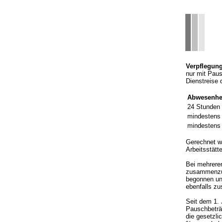
Verpflegun
nur mit Paus
Dienstreise 
Abwesenhe
24 Stunden
mindestens
mindestens
Gerechnet w
Arbeitsstätte
Bei mehreren
zusammenzur
begonnen un
ebenfalls z
Seit dem 1. 
Pauschbeträ
die gesetzli