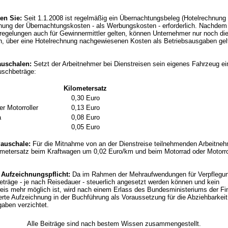
ten Sie:
Seit 1.1.2008 ist regelmäßig ein Übernachtungsbeleg (Hotelrechnung o
ung der Übernachtungskosten - als Werbungskosten - erforderlich. Nachdem
egelungen auch für Gewinnermittler gelten, können Unternehmer nur noch di
en, über eine Hotelrechnung nachgewiesenen Kosten als Betriebsausgaben gel
auschalen:
Setzt der Arbeitnehmer bei Dienstreisen sein eigenes Fahrzeug ei
uschbeträge:
Kilometersatz
0,30 Euro
r Motorroller
0,13 Euro
a
0,08 Euro
0,05 Euro
auschale:
Für die Mitnahme von an der Dienstreise teilnehmenden Arbeitneh
lometersatz beim Kraftwagen um 0,02 Euro/km und beim Motorrad oder Motorro
 Aufzeichnungspflicht:
Da im Rahmen der Mehraufwendungen für Verpflegun
träge - je nach Reisedauer - steuerlich angesetzt werden können und kein
eis mehr möglich ist, wird nach einem Erlass des Bundesministeriums der Fi
rte Aufzeichnung in der Buchführung als Voraussetzung für die Abziehbarkeit
aben verzichtet.
Alle Beiträge sind nach bestem Wissen zusammengestellt.