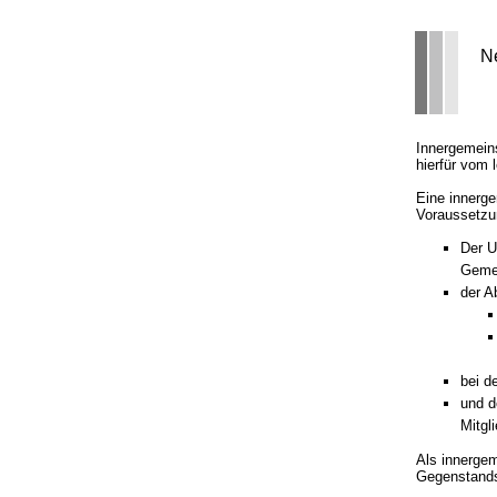
N
Innergemein
hierfür vom
Eine innerge
Voraussetzun
Der U
Gemei
der A
bei d
und d
Mitgl
Als innergem
Gegenstand