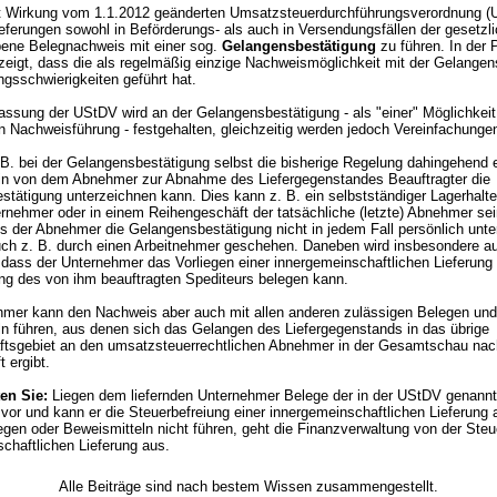
t Wirkung vom 1.1.2012 geänderten Umsatzsteuerdurchführungsverordnung (
ieferungen sowohl in Beförderungs- als auch in Versendungsfällen der gesetzl
bene Belegnachweis mit einer sog.
Gelangensbestätigung
zu führen. In der 
zeigt, dass die als regelmäßig einzige Nachweismöglichkeit mit der Gelange
gsschwierigkeiten geführt hat.
assung der UStDV wird an der Gelangensbestätigung - als "einer" Möglichkeit
n Nachweisführung - festgehalten, gleichzeitig werden jedoch Vereinfachunge
B. bei der Gelangensbestätigung selbst die bisherige Regelung dahingehend e
in von dem Abnehmer zur Abnahme des Liefergegenstandes Beauftragter die
tätigung unterzeichnen kann. Dies kann z. B. ein selbstständiger Lagerhalter
rnehmer oder in einem Reihengeschäft der tatsächliche (letzte) Abnehmer sei
 der Abnehmer die Gelangensbestätigung nicht in jedem Fall persönlich unte
uch z. B. durch einen Arbeitnehmer geschehen. Daneben wird insbesondere a
dass der Unternehmer das Vorliegen einer innergemeinschaftlichen Lieferung 
ng des von ihm beauftragten Spediteurs belegen kann.
hmer kann den Nachweis aber auch mit allen anderen zulässigen Belegen und
n führen, aus denen sich das Gelangen des Liefergegenstands in das übrige
tsgebiet an den umsatzsteuerrechtlichen Abnehmer in der Gesamtschau nach
t ergibt.
ten Sie:
Liegen dem liefernden Unternehmer Belege der in der UStDV genannt
 vor und kann er die Steuerbefreiung einer innergemeinschaftlichen Lieferung 
gen oder Beweismitteln nicht führen, geht die Finanzverwaltung von der Steue
chaftlichen Lieferung aus.
Alle Beiträge sind nach bestem Wissen zusammengestellt.