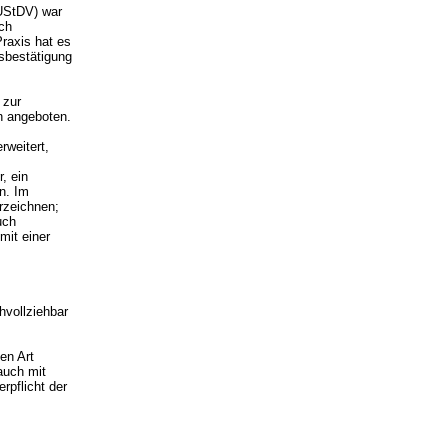
UStDV) war
ich
Praxis hat es
nsbestätigung
 zur
n angeboten.
rweitert,
, ein
n. Im
rzeichnen;
uch
mit einer
vollziehbar
en Art
auch mit
rpflicht der