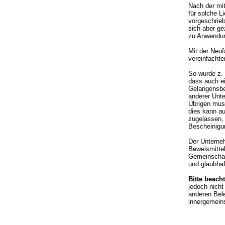
Nach der mi
für solche L
vorgeschrie
sich aber ge
zu Anwendun
Mit der Neuf
vereinfachte
So wurde z. 
dass auch e
Gelangensbes
anderer Unte
Übrigen muss
dies kann a
zugelassen, 
Bescheinigu
Der Unterne
Beweismittel
Gemeinschaf
und glaubhaf
Bitte beach
jedoch nicht
anderen Bele
innergemeins