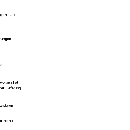
ngen ab
tzungen
ge
rworben hat,
der Lieferung
 anderen
gen eines