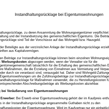
Instandhaltungsrücklage bei Eigentumswohnungen
altungsrücklage, zu deren Ansammlung die Wohnungseigentümer verpflichtet 
altung und der Instandsetzung des gemeinschaftlichen Eigentums. Die Beiträ
ungsrücklage sind Teil der Vorschüsse auf das Wohngeld bzw. Hausgeld.
der Beteiligte aus der verzinslichen Anlage der Instandhaltungsrücklage erziel
ünften aus Kapitalvermögen.
eten Beiträge zur Instandhaltungsrücklage können beim einzelnen Wohnungse
s
Werbungskosten
abgezogen werden, wenn der Verwalter sie für die
entümergemeinschaft tatsächlich für die Erhaltung des gemeinschaftlichen 
dere Maßnahmen, die die Erzielung von Einnahmen aus Vermietung und Verpa
er durch sie veranlasst sind, verausgabt hat. Daher sind Wohngeld-Zahlung
 Eigentumswohnungen um die Zuführungsbeträge zur Instandhaltungsrücklage
tandhaltungsrücklage für Maßnahmen verwendet, die zu Herstellungskosten f
e entsprechenden Abschreibungsbeträge als Werbungskosten abziehbar.
 bei Veräußerung von Eigentumswohnungen
 Erwerber:
Bei Erwerb einer Eigentumswohnung gehört der im Kaufpreis entha
as in der Instandhaltungsrücklage angesammelte Guthaben nicht zu den
affungskosten der Eigentumswohnung. Wird im Kaufvertrag nur ein einheitlic