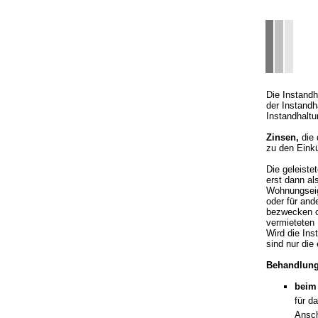
Die Instandh
der Instandh
Instandhalt
Zinsen,
die 
zu den Eink
Die geleist
erst dann al
Wohnungseig
oder für an
bezwecken od
vermieteten
Wird die Ins
sind nur di
Behandlung
beim
für d
Ansch