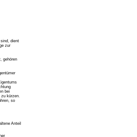
sind, dient
ge zur
t, gehören
igentümer
Eigentums
chtung
en bei
 zu kürzen.
ühren, so
ltene Anteil
her