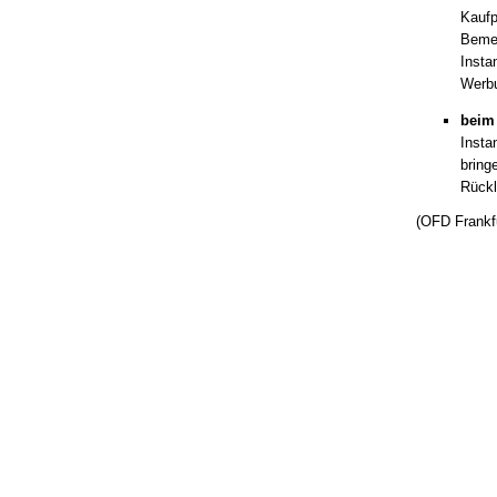
Kaufp
Bemes
Insta
Werbu
beim
Insta
bring
Rückl
(OFD Frankfu