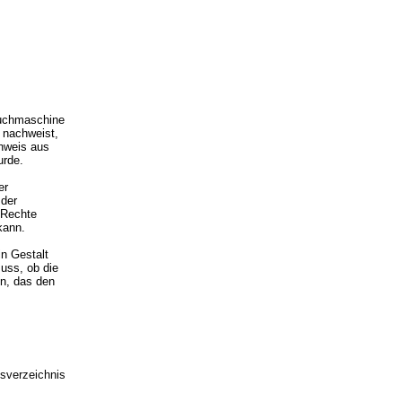
n
Suchmaschine
r nachweist,
chweis aus
urde.
er
 der
e Rechte
kann.
in Gestalt
uss, ob die
en, das den
sverzeichnis