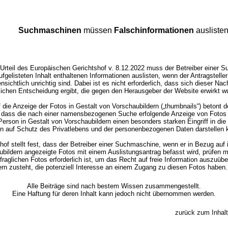
Suchmaschinen
müssen
Falschinformationen
ausliste
Urteil des Europäischen Gerichtshof v. 8.12.2022 muss der Betreiber einer 
ufgelisteten Inhalt enthaltenen Informationen auslisten, wenn der Antragstelle
ensichtlich unrichtig sind. Dabei ist es nicht erforderlich, dass sich dieser Na
tlichen Entscheidung ergibt, die gegen den Herausgeber der Website erwirkt w
 die Anzeige der Fotos in Gestalt von Vorschaubildern („thumbnails“) betont d
, dass die nach einer namensbezogenen Suche erfolgende Anzeige von Fotos
Person in Gestalt von Vorschaubildern einen besonders starken Eingriff in di
on auf Schutz des Privatlebens und der personenbezogenen Daten darstellen 
hof stellt fest, dass der Betreiber einer Suchmaschine, wenn er in Bezug auf 
bildern angezeigte Fotos mit einem Auslistungsantrag befasst wird, prüfen m
fraglichen Fotos erforderlich ist, um das Recht auf freie Information auszuüb
ern zusteht, die potenziell Interesse an einem Zugang zu diesen Fotos haben.
Alle Beiträge sind nach bestem Wissen zusammengestellt.
Eine Haftung für deren Inhalt kann jedoch nicht übernommen werden.
zurück zum Inhalt