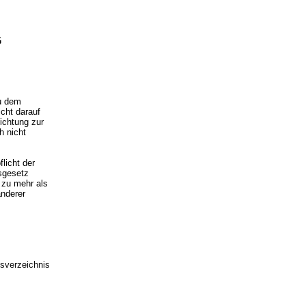
G
u dem
cht darauf
ichtung zur
 nicht
licht der
sgesetz
 zu mehr als
anderer
sverzeichnis