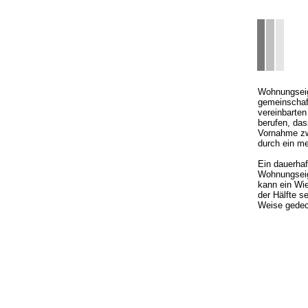
Wohnungseige
gemeinschaf
vereinbarten
berufen, das
Vornahme zw
durch ein me
Ein dauerhaf
Wohnungsei
kann ein Wi
der Hälfte s
Weise gedeck