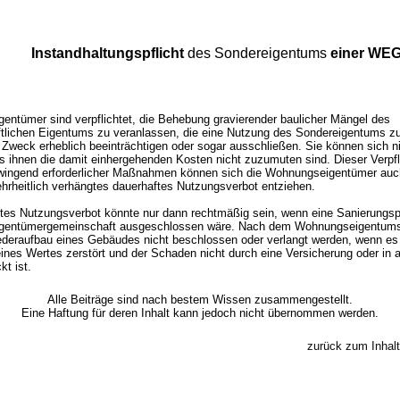
Instandhaltungspflicht
des Sondereigentums
einer WE
ntümer sind verpflichtet, die Behebung gravierender baulicher Mängel des
tlichen Eigentums zu veranlassen, die eine Nutzung des Sondereigentums z
 Zweck erheblich beeinträchtigen oder sogar ausschließen. Sie können sich ni
s ihnen die damit einhergehenden Kosten nicht zuzumuten sind. Dieser Verpfl
ingend erforderlicher Maßnahmen können sich die Wohnungseigentümer auch
hrheitlich verhängtes dauerhaftes Nutzungsverbot entziehen.
tes Nutzungsverbot könnte nur dann rechtmäßig sein, wenn eine Sanierungspf
gentümergemeinschaft ausgeschlossen wäre. Nach dem Wohnungseigentum
ederaufbau eines Gebäudes nicht beschlossen oder verlangt werden, wenn es
eines Wertes zerstört und der Schaden nicht durch eine Versicherung oder in 
t ist.
Alle Beiträge sind nach bestem Wissen zusammengestellt.
Eine Haftung für deren Inhalt kann jedoch nicht übernommen werden.
zurück zum Inhalt