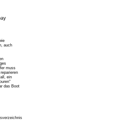
bay
wie
n, auch
en
ages
ufer muss
reparieren
ll, ein
ouren"
ar das Boot
sverzeichnis