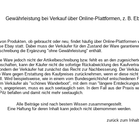
Gewährleistung bei Verkauf über Online-Plattformen, z. B. E
von Produkten, ob gebraucht oder neu, findet häufig über Online-Plattformen 
se Ebay statt. Dabei muss der Verkäufer für den Zustand der Ware garantiere
schreibung die Ergänzung "ohne Gewährleistung" enthält.
ie Ware jedoch nicht der Artikelbeschreibung bzw. fehlt es an den zugesichert
schaften, kann der Käufer nicht die sofortige Rückabwicklung des Kaufvertr
sondern der Verkäufer hat zunächst das Recht zur Nachbesserung. Der Verkä
e Ware gegen Erstattung des Kaufpreises zurücknehmen, wenn er diese nicht 
ll. Wird beispielsweise, wie in einem vom Bundesgerichtshof entschiedenen Fa
om Verkäufer als "schönes Wanderboot", mit dem man "längere Entdeckungst
, angepriesen, muss es auch seetauglich sein. In dem Fall aus der Praxis w
ilz befallen und damit nicht mehr seetauglich.
Alle Beiträge sind nach bestem Wissen zusammengestellt.
Eine Haftung für deren Inhalt kann jedoch nicht übernommen werden.
zurück zum Inhalt