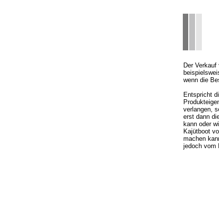
Der Verkauf 
beispielswei
wenn die Be
Entspricht d
Produkteigen
verlangen, 
erst dann di
kann oder wi
Kajütboot v
machen kann
jedoch vom P