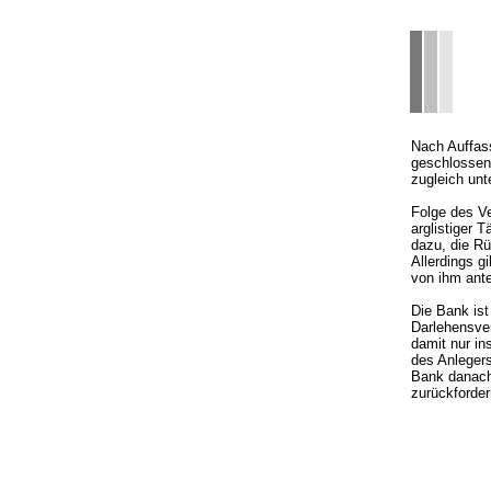
Nach Auffass
geschlossene
zugleich unt
Folge des Ve
arglistiger 
dazu, die Rü
Allerdings g
von ihm ante
Die Bank ist
Darlehensve
damit nur i
des Anlegers
Bank danach
zurückforder