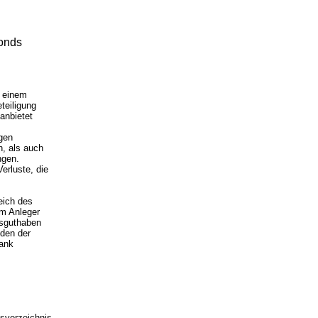
fonds
u einem
teiligung
anbietet
gen
n, als auch
ngen.
Verluste, die
eich des
em Anleger
gsguthaben
 den der
Bank
sverzeichnis