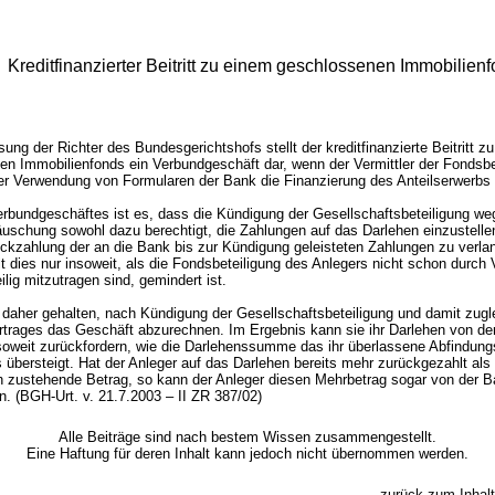
Kreditfinanzierter Beitritt zu einem geschlossenen Immobilien
ung der Richter des Bundesgerichtshofs stellt der kreditfinanzierte Beitritt z
n Immobilienfonds ein Verbundgeschäft dar, wenn der Vermittler der Fondsbe
er Verwendung von Formularen der Bank die Finanzierung des Anteilserwerbs 
rbundgeschäftes ist es, dass die Kündigung der Gesellschaftsbeteiligung we
Täuschung sowohl dazu berechtigt, die Zahlungen auf das Darlehen einzustelle
ckzahlung der an die Bank bis zur Kündigung geleisteten Zahlungen zu verla
ilt dies nur insoweit, als die Fondsbeteiligung des Anlegers nicht schon durch 
ilig mitzutragen sind, gemindert ist.
 daher gehalten, nach Kündigung der Gesellschaftsbeteiligung und damit zugl
rtrages das Geschäft abzurechnen. Im Ergebnis kann sie ihr Darlehen von d
nsoweit zurückfordern, wie die Darlehenssumme das ihr überlassene Abfindun
 übersteigt. Hat der Anleger auf das Darlehen bereits mehr zurückgezahlt als
 zustehende Betrag, so kann der Anleger diesen Mehrbetrag sogar von der 
n. (BGH-Urt. v. 21.7.2003 – II ZR 387/02)
Alle Beiträge sind nach bestem Wissen zusammengestellt.
Eine Haftung für deren Inhalt kann jedoch nicht übernommen werden.
zurück zum Inhalt